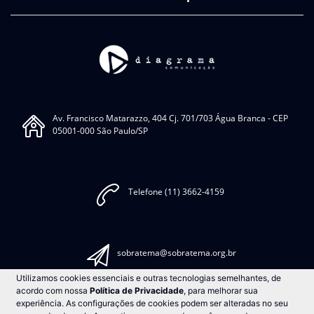
Av. Francisco Matarazzo, 404 Cj. 701/703 Água Branca - CEP
05001-000 São Paulo/SP
Telefone (11) 3662-4159
sobratema@sobratema.org.br
Utilizamos cookies essenciais e outras tecnologias semelhantes, de
acordo com nossa
Política de Privacidade
, para melhorar sua
experiência. As configurações de cookies podem ser alteradas no seu
Comunicar Erro