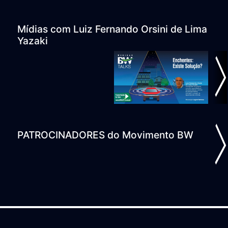
Mídias com Luiz Fernando Orsini de Lima
Yazaki
ious
N
PATROCINADORES do Movimento BW
ious
N