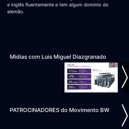
e inglês fluentemente e tem algum domínio do
alemão.
Mídias com Luis Miguel Diazgranado
ious
N
PATROCINADORES do Movimento BW
ious
N