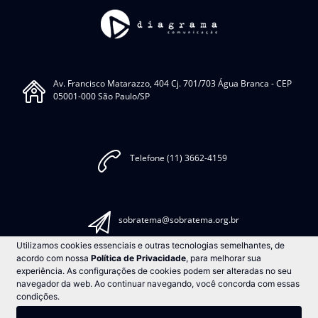
Av. Francisco Matarazzo, 404 Cj. 701/703 Água Branca - CEP
05001-000 São Paulo/SP
Telefone (11) 3662-4159
sobratema@sobratema.org.br
Utilizamos cookies essenciais e outras tecnologias semelhantes, de
acordo com nossa
Política de Privacidade
, para melhorar sua
experiência. As configurações de cookies podem ser alteradas no seu
Comunicar Erro
navegador da web. Ao continuar navegando, você concorda com essas
condições.
© Sobratema. A reprodução do conteúdo total ou parcial é