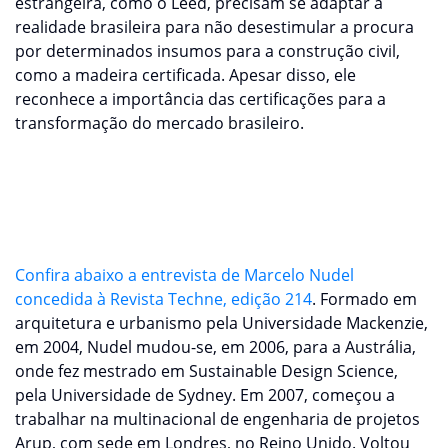
estrangeira, como o Leed, precisam se adaptar à
realidade brasileira para não desestimular a procura
por determinados insumos para a construção civil,
como a madeira certificada. Apesar disso, ele
reconhece a importância das certificações para a
transformação do mercado brasileiro.
“Os sistemas de certificação pressionaram fabricantes
e projetistas a mudarem as suas práticas que
melhoraram muito nestes últimos 12 anos”, diz o
arquiteto.
Confira abaixo a entrevista de Marcelo Nudel
concedida à Revista Techne, edição 214
. Formado em
arquitetura e urbanismo pela Universidade Mackenzie,
em 2004, Nudel mudou-se, em 2006, para a Austrália,
onde fez mestrado em Sustainable Design Science,
pela Universidade de Sydney. Em 2007, começou a
trabalhar na multinacional de engenharia de projetos
Arup, com sede em Londres, no Reino Unido. Voltou