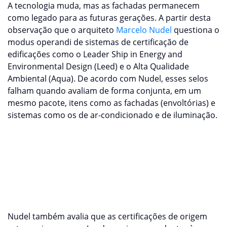
A tecnologia muda, mas as fachadas permanecem
como legado para as futuras gerações. A partir desta
observação que o arquiteto
Marcelo Nudel
questiona o
modus operandi de sistemas de certificação de
edificações como o Leader Ship in Energy and
Environmental Design (Leed) e o Alta Qualidade
Ambiental (Aqua). De acordo com Nudel, esses selos
falham quando avaliam de forma conjunta, em um
mesmo pacote, itens como as fachadas (envoltórias) e
sistemas como os de ar-condicionado e de iluminação.
“Isso significa que uma fachada de desempenho
reduzido pode ser compensada por meio da
especificação de outros sistemas mais eficientes. A
consequência disso é entregar uma envoltória com
desempenho aquém do desejado”, esclarece o
especialista cm construções sustentáveis.
Nudel também avalia que as certificações de origem