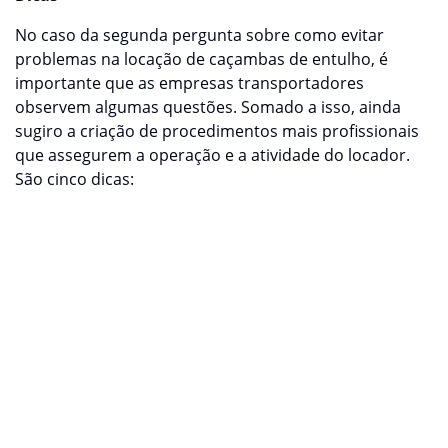
No caso da segunda pergunta sobre como evitar
problemas na locação de caçambas de entulho, é
importante que as empresas transportadores
observem algumas questões. Somado a isso, ainda
sugiro a criação de procedimentos mais profissionais
que assegurem a operação e a atividade do locador.
São cinco dicas:
Ao alugar uma caçamba de entulho, informe o
gerador das características do equipamento e
dos resíduos permitidos;
O contrato é um mecanismo essencial para
formalizar a obrigação de todas as partes
envolvidas;
Notifique o cliente sobre o horário de entrega,
coleta e destinação dos resíduos. Ele tem o
direito e a obrigação de saber;
Preencha a guia do CTR – Controle de Transporte