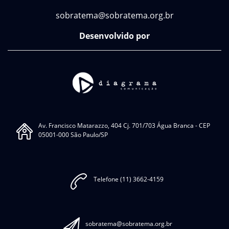
sobratema@sobratema.org.br
Desenvolvido por
Av. Francisco Matarazzo, 404 Cj. 701/703 Água Branca - CEP
05001-000 São Paulo/SP
Telefone (11) 3662-4159
sobratema@sobratema.org.br