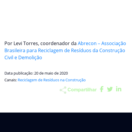
de Resíduos com todas as informações
necessárias sobre o empreendimento ou o
gerador. Isso é lei;
Não transporte resíduos perigosos ou que
possam comprometer a reciclagem do material.
Por Levi Torres, coordenador da
Abrecon – Associação
Brasileira para Reciclagem de Resíduos da Construção
Civil e Demolição
Data publicação: 20 de maio de 2020
Canais:
Reciclagem de Resíduos na Construção
Compartilhar