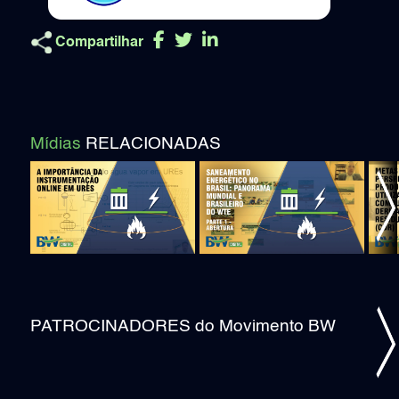
Compartilhar
Mídias
RELACIONADAS
ious
Ne
PATROCINADORES do Movimento BW
ious
Ne