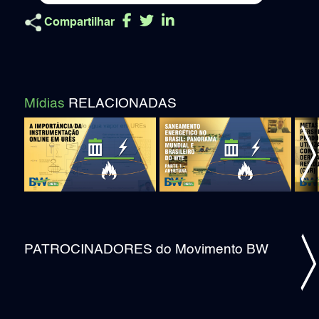
Compartilhar
Mídias
RELACIONADAS
ious
Ne
PATROCINADORES do Movimento BW
ious
Ne