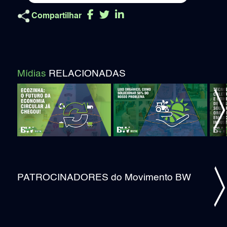
Compartilhar
Mídias
RELACIONADAS
ious
Ne
PATROCINADORES do Movimento BW
ious
Ne